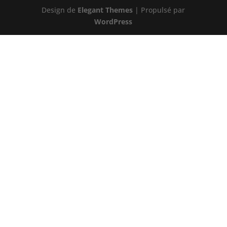
Design de
Elegant Themes
| Propulsé par
WordPress